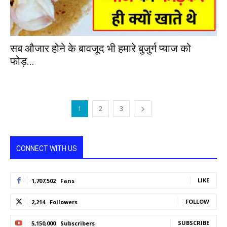
सब औजार होने के बावजूद भी हमारे बुजुर्ग प्याज को
फोड़...
1
2
3
CONNECT WITH US
LIKE
1,707,502
Fans
FOLLOW
2,214
Followers
SUBSCRIBE
5,150,000
Subscribers