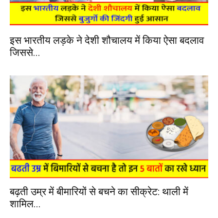
इस भारतीय लड़के ने देशी शौचालय में किया ऐसा बदलाव
जिससे...
बढ़ती उम्र में बीमारियों से बचने का सीक्रेट: थाली में
शामिल...