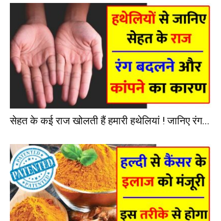
सेहत के कई राज खोलती हैं हमारी हथेलियां ! जानिए रंग...