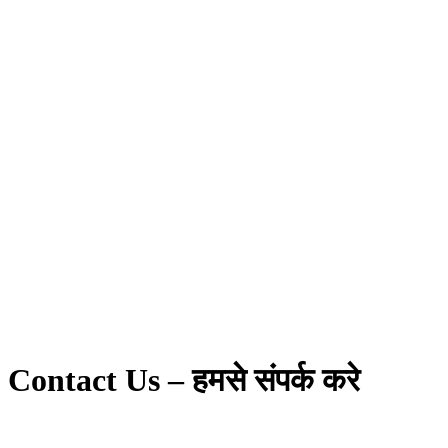
Contact Us – हमसे संपर्क करे