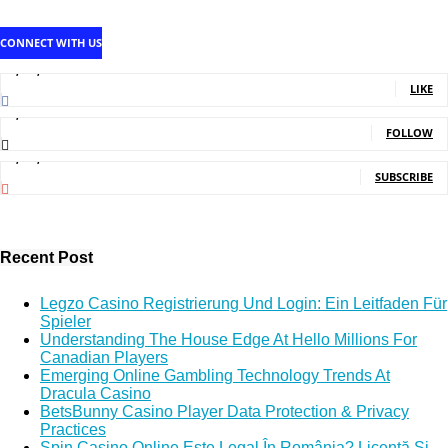
CONNECT WITH US
1,707,502
Fans
LIKE
2,214
Followers
FOLLOW
5,140,000
Subscribers
SUBSCRIBE
Recent Post
Legzo Casino Registrierung Und Login: Ein Leitfaden Für
Spieler
Understanding The House Edge At Hello Millions For
Canadian Players
Emerging Online Gambling Technology Trends At
Dracula Casino
BetsBunny Casino Player Data Protection & Privacy
Practices
Spin Casino Online Este Legal În România? Licență Și