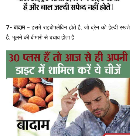
7- बादाम
– इसमे राइबोफ्लेविन होते है, जो ब्रेन को हेल्दी रखते
है. भूलने की बीमारी से बचाव होता है