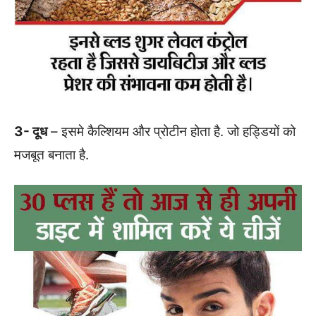
3- दूध
– इसमे कैल्शियम और प्रोटीन होता है. जो हड्डियों को
मजबूत बनाता है.