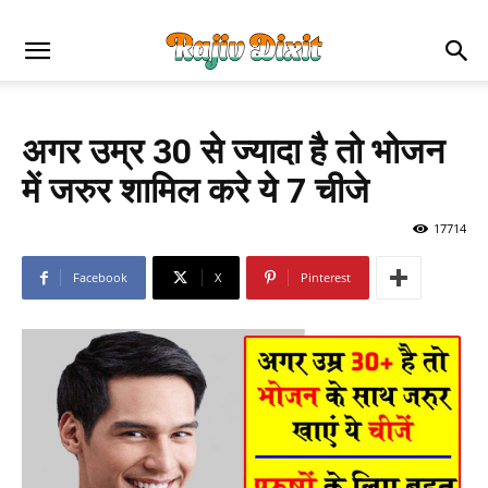
अगर उम्र 30 से ज्यादा है तो भोजन
में जरुर शामिल करे ये 7 चीजे
17714
Facebook
X
Pinterest