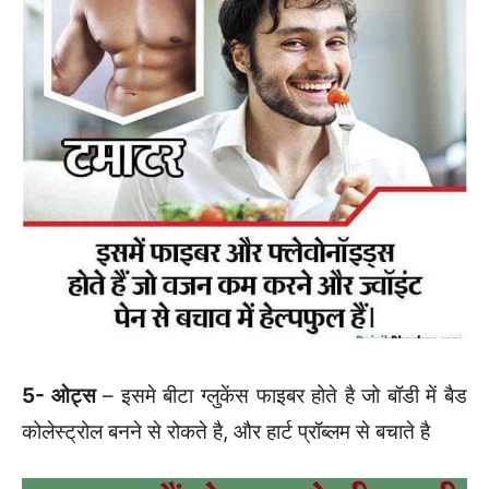
5- ओट्स
– इसमे बीटा ग्लुकेंस फाइबर होते है जो बॉडी में बैड
कोलेस्ट्रोल बनने से रोकते है, और हार्ट प्रॉब्लम से बचाते है