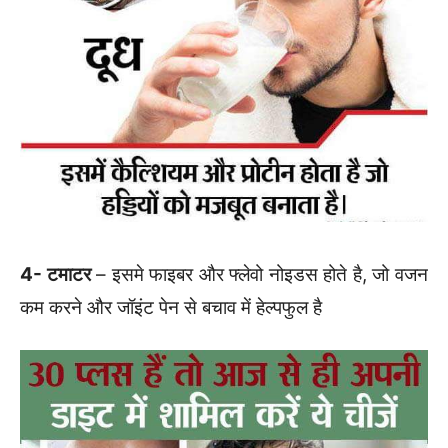
4- टमाटर
– इसमे फाइबर और फ्लेवो नोइडस होते है, जो वजन
कम करने और जॉइंट पेन से बचाव में हेल्पफुल है