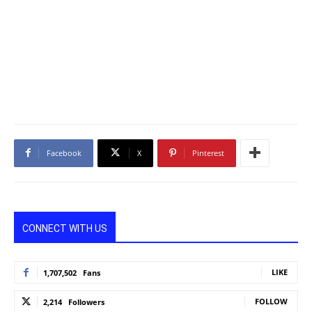
Facebook
X
Pinterest
CONNECT WITH US
LIKE
1,707,502
Fans
FOLLOW
2,214
Followers