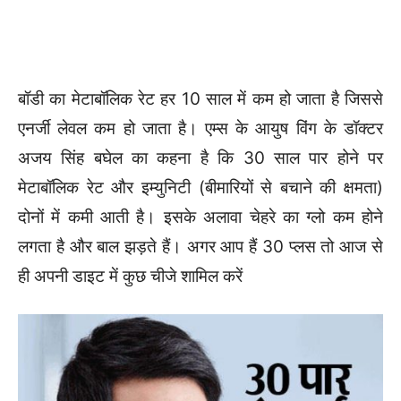
बॉडी का मेटाबॉलिक रेट हर 10 साल में कम हो जाता है जिससे
एनर्जी लेवल कम हो जाता है। एम्स के आयुष विंग के डॉक्टर
अजय सिंह बघेल का कहना है कि 30 साल पार होने पर
मेटाबॉलिक रेट और इम्युनिटी (बीमारियों से बचाने की क्षमता)
दोनों में कमी आती है। इसके अलावा चेहरे का ग्लो कम होने
लगता है और बाल झड़ते हैं। अगर आप हैं 30 प्लस तो आज से
ही अपनी डाइट में कुछ चीजे शामिल करें