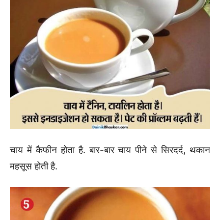
चाय में कैफीन होता है. बार-बार चाय पीने से सिरदर्द, थकान
महसूस होती है.