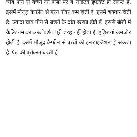
चाय पीने से बच्चों की बॉडी पर ये नेगेटिव इफेक्ट हो सकते हैं.
इसमें मौजूद कैफीन से ब्रेन पॉवर कम होती है. इसमें शक्कर होती
है. ज्यादा चाय पीने से बच्चों के दांत खराब होते हैं. इससे बॉडी में
कैल्शियम का अब्जॉबर्शन पूरी तरह नहीं होता है. हड्डियां कमजोर
होती हैं. इसमें मौजूद कैफीन से बच्चों को इनडाइजेशन हो सकता
है. पेट की प्रॉब्लम बढ़ती है.