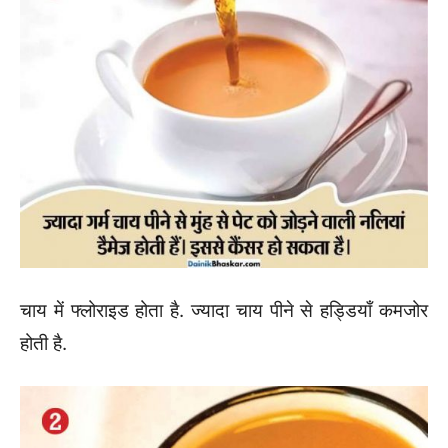
चाय में फ्लोराइड होता है. ज्यादा चाय पीने से हड्डियाँ कमजोर
होती है.