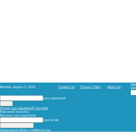
Sig
Monday, August 3, 2026
Contact Us
Privacy Policy
About Us
Wel
your password
Forgot your password? Get help
Password recovery
Recover your password
your email
A password will be e-mailed to you.