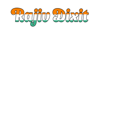
Rajiv
Dixit
|
Rajiv
Dixit
Audio
|
Rajiv
Dixit
Video
|
Rajiv
Dixit
Lecture
|
Rajiv
Dixit
Health