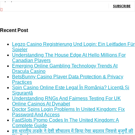
5,140,000
Subscribers
SUBSCRIBE
Recent Post
Legzo Casino Registrierung Und Login: Ein Leitfaden Für
Spieler
Understanding The House Edge At Hello Millions For
Canadian Players
Emerging Online Gambling Technology Trends At
Dracula Casino
BetsBunny Casino Player Data Protection & Privacy
Practices
Spin Casino Online Este Legal În România? Licență Și
Siguranță
Understanding RNGs And Fairness Testing For UK
Online Casinos At Dynabet
Doctor Spins Login Problems In United Kingdom: Fix
Password And Access
FastSlots Promo Codes In The United Kingdom: A
Complete Guide
इस भारतीय लड़के ने देशी शौचालय में किया ऐसा बदलाव जिससे बुजुर्गो की