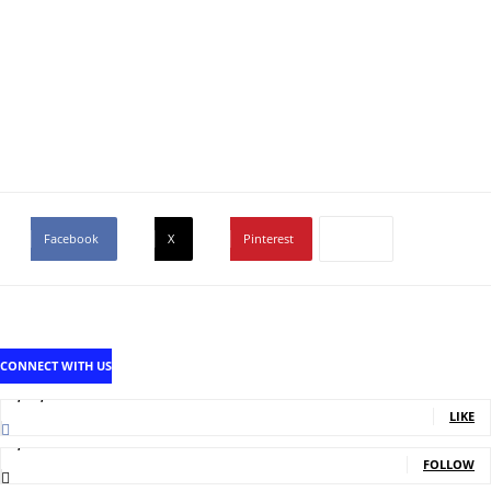
Facebook
X
Pinterest
CONNECT WITH US
1,707,502
Fans
LIKE
2,214
Followers
FOLLOW