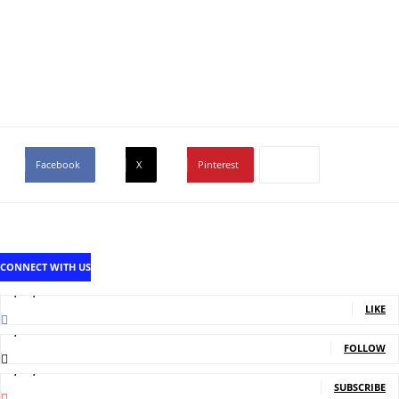
Facebook
X
Pinterest
CONNECT WITH US
1,707,502
Fans
LIKE
2,214
Followers
FOLLOW
5,140,000
Subscribers
SUBSCRIBE