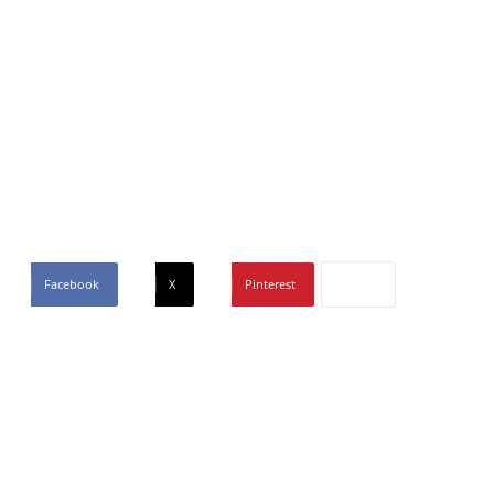
Facebook
X
Pinterest