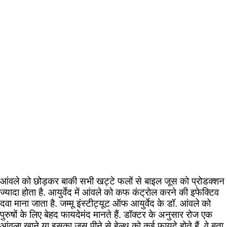
आंवले को छोड़कर बाकी सभी खट्टे फलों से बाइल जूस को प्रोडक्शन
ज्यादा होता है. आयुर्वेद में आंवले को कफ कंट्राेल करने की इफेक्टिव
दवा माना जाता है. जम्मू इंस्टीट्यूट ऑफ आयुर्वेद के डॉ. आंवले को
पुरुषों के लिए बेहद फायदेमंद मानते हैं. डॉक्टर के अनुसार रोज एक
आंवला खाने या इसका जूस पीने से हेल्थ को कई फायदे होते हैं. वे बता