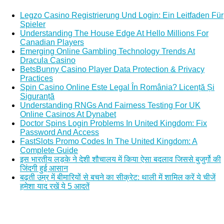
Legzo Casino Registrierung Und Login: Ein Leitfaden Für
Spieler
Understanding The House Edge At Hello Millions For
Canadian Players
Emerging Online Gambling Technology Trends At
Dracula Casino
BetsBunny Casino Player Data Protection & Privacy
Practices
Spin Casino Online Este Legal În România? Licență Și
Siguranță
Understanding RNGs And Fairness Testing For UK
Online Casinos At Dynabet
Doctor Spins Login Problems In United Kingdom: Fix
Password And Access
FastSlots Promo Codes In The United Kingdom: A
Complete Guide
इस भारतीय लड़के ने देशी शौचालय में किया ऐसा बदलाव जिससे बुजुर्गो की
जिंदगी हुई आसान
बढ़ती उम्र में बीमारियों से बचने का सीक्रेट: थाली में शामिल करें ये चीजें
हमेशा याद रखें ये 5 आदतें