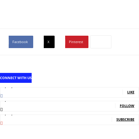
Facebook
X
Pinterest
CONNECT WITH US
1,707,502
Fans
LIKE
2,214
Followers
FOLLOW
5,140,000
Subscribers
SUBSCRIBE