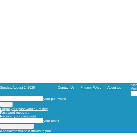
Sign
Sunday, August 2, 2026
Contact Us
Privacy Policy
About Us
Wel
your password
Forgot your password? Get help
Password recovery
Recover your password
your email
A password will be e-mailed to you.