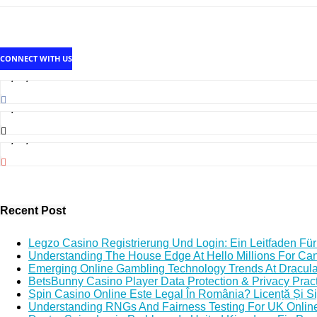
CONNECT WITH US
1,707,502
Fans
2,214
Followers
5,140,000
Subscribers
Recent Post
Legzo Casino Registrierung Und Login: Ein Leitfaden Für
Understanding The House Edge At Hello Millions For Ca
Emerging Online Gambling Technology Trends At Dracul
BetsBunny Casino Player Data Protection & Privacy Prac
Spin Casino Online Este Legal În România? Licență Și S
Understanding RNGs And Fairness Testing For UK Onlin