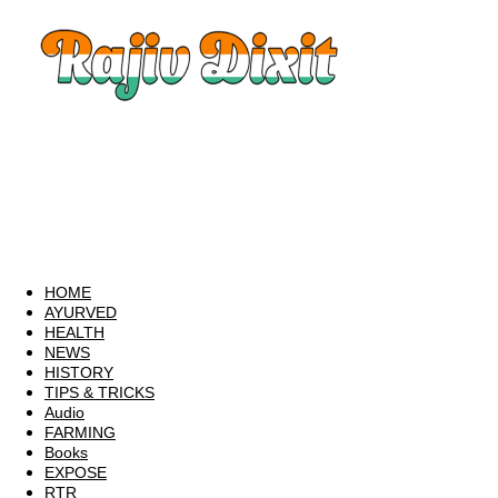
Rajiv
Dixit
|
Rajiv
Dixit
Audio
|
Rajiv
Dixit
Video
|
Rajiv
Dixit
Lecture
HOME
|
AYURVED
Rajiv
HEALTH
Dixit
NEWS
Health
HISTORY
TIPS & TRICKS
Audio
FARMING
Books
EXPOSE
RTR