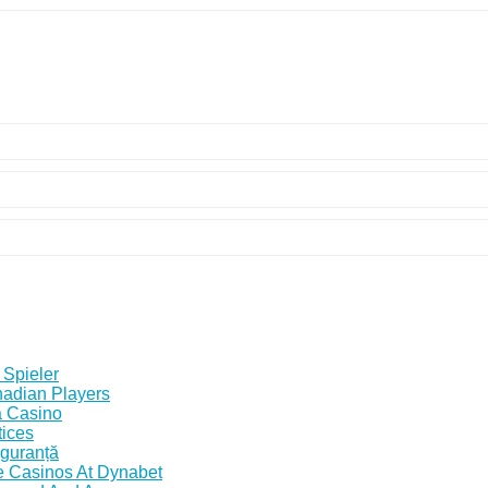
 Spieler
nadian Players
a Casino
tices
iguranță
e Casinos At Dynabet