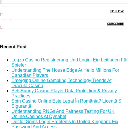
2,214
Followers
FOLLOW
5,140,000
Subscribers
SUBSCRIBE
Recent Post
Legzo Casino Registrierung Und Login: Ein Leitfaden Für
Spieler
Understanding The House Edge At Hello Millions For
Canadian Players
Emerging Online Gambling Technology Trends At
Dracula Casino
BetsBunny Casino Player Data Protection & Privacy
Practices
Spin Casino Online Este Legal În România? Licență Și
Siguranță
Understanding RNGs And Fairness Testing For UK
Online Casinos At Dynabet
Doctor Spins Login Problems In United Kingdom: Fix
Password And Access