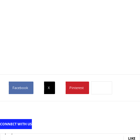
Facebook
X
Pinterest
CONNECT WITH US
1,707,502
Fans
LIKE