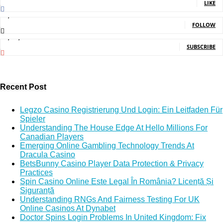
LIKE
2,214
Followers
FOLLOW
5,140,000
Subscribers
SUBSCRIBE
Recent Post
Legzo Casino Registrierung Und Login: Ein Leitfaden Für
Spieler
Understanding The House Edge At Hello Millions For
Canadian Players
Emerging Online Gambling Technology Trends At
Dracula Casino
BetsBunny Casino Player Data Protection & Privacy
Practices
Spin Casino Online Este Legal În România? Licență Și
Siguranță
Understanding RNGs And Fairness Testing For UK
Online Casinos At Dynabet
Doctor Spins Login Problems In United Kingdom: Fix