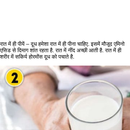
रात में ही पीयें – दूध हमेशा रात में ही पीना चाहिए. इसमें मौजूद एमिनो
एसिड से दिमाग शांत रहता है. रात में नींद अच्छी आती है. रात में ही
शरीर में सकिर्य होरमोंस दूध को पचाते है.