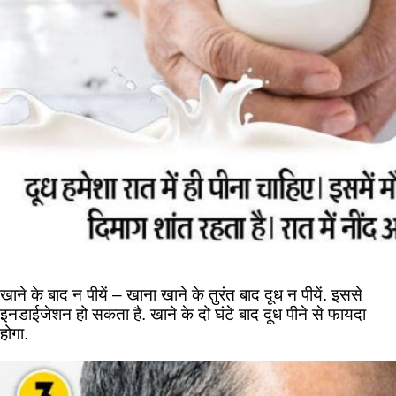
खाने के बाद न पीयें – खाना खाने के तुरंत बाद दूध न पीयें. इससे
इनडाईजेशन हो सकता है. खाने के दो घंटे बाद दूध पीने से फायदा
होगा.