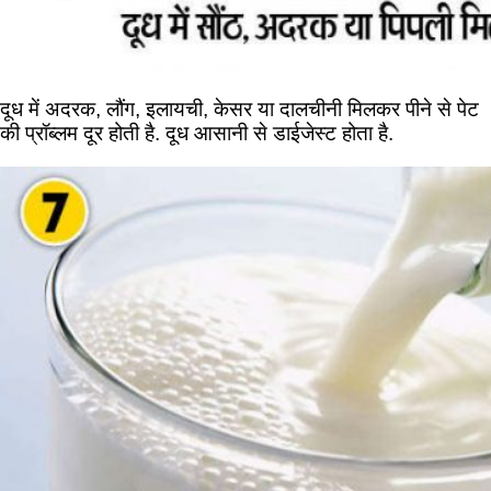
दूध में अदरक, लौंग, इलायची, केसर या दालचीनी मिलकर पीने से पेट
की प्रॉब्लम दूर होती है. दूध आसानी से डाईजेस्ट होता है.