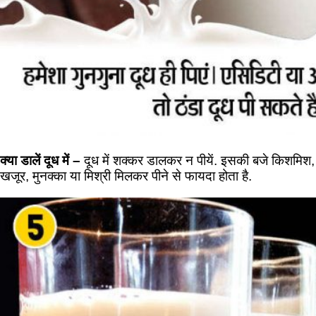
क्या डालें दूध में –
दूध में शक्कर डालकर न पीयें. इसकी बजे किशमिश,
खजूर, मुनक्का या मिश्री मिलकर पीने से फायदा होता है.