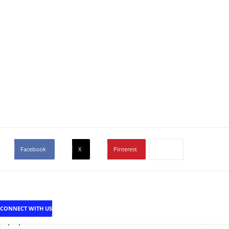
Facebook
X
Pinterest
CONNECT WITH US
1,707,502
Fans