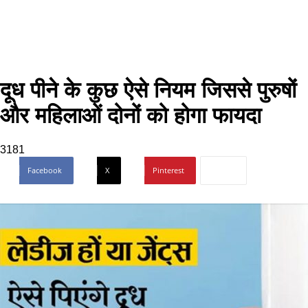
दूध पीने के कुछ ऐसे नियम जिससे पुरुषों
और महिलाओं दोनों को होगा फायदा
3181
Facebook
X
Pinterest