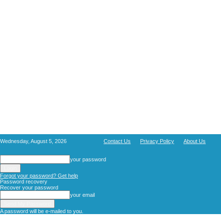
Wednesday, August 5, 2026
Contact Us
Privacy Policy
About Us
your password
Forgot your password? Get help
Password recovery
Recover your password
your email
A password will be e-mailed to you.