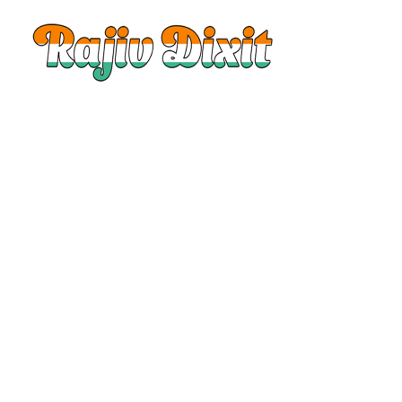
Rajiv
Dixit
|
Rajiv
Dixit
Audio
|
Rajiv
Dixit
Video
|
Rajiv
Dixit
Lecture
|
Rajiv
Dixit
Health