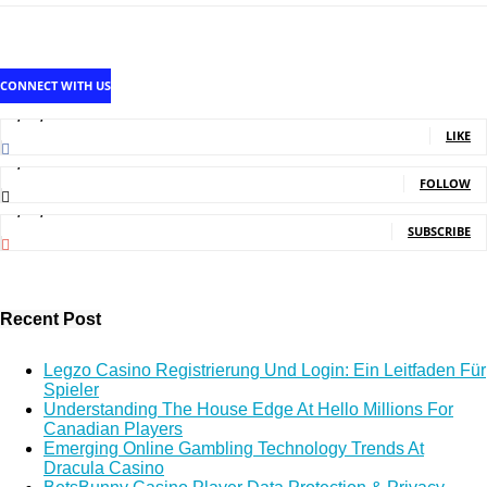
CONNECT WITH US
1,707,502
Fans
LIKE
2,214
Followers
FOLLOW
5,150,000
Subscribers
SUBSCRIBE
Recent Post
Legzo Casino Registrierung Und Login: Ein Leitfaden Für
Spieler
Understanding The House Edge At Hello Millions For
Canadian Players
Emerging Online Gambling Technology Trends At
Dracula Casino