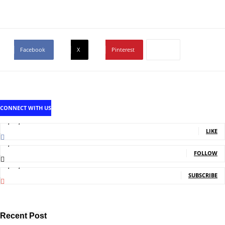
Facebook
X
Pinterest
CONNECT WITH US
1,707,502
Fans
LIKE
2,214
Followers
FOLLOW
5,140,000
Subscribers
SUBSCRIBE
Recent Post