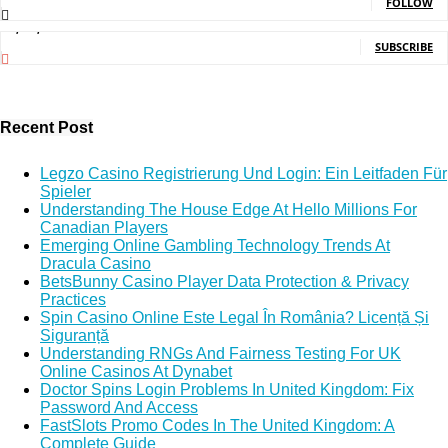
FOLLOW
5,140,000
Subscribers
SUBSCRIBE
Recent Post
Legzo Casino Registrierung Und Login: Ein Leitfaden Für
Spieler
Understanding The House Edge At Hello Millions For
Canadian Players
Emerging Online Gambling Technology Trends At
Dracula Casino
BetsBunny Casino Player Data Protection & Privacy
Practices
Spin Casino Online Este Legal În România? Licență Și
Siguranță
Understanding RNGs And Fairness Testing For UK
Online Casinos At Dynabet
Doctor Spins Login Problems In United Kingdom: Fix
Password And Access
FastSlots Promo Codes In The United Kingdom: A
Complete Guide