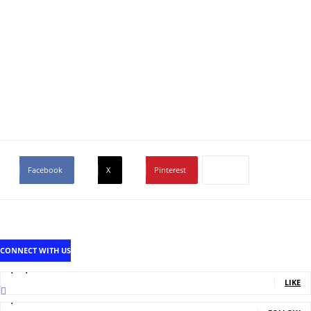
Facebook
X
Pinterest
CONNECT WITH US
1,707,502
Fans
LIKE
2,214
Followers