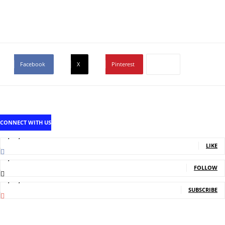
Facebook
X
Pinterest
CONNECT WITH US
1,707,502
Fans
LIKE
2,214
Followers
FOLLOW
5,140,000
Subscribers
SUBSCRIBE