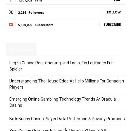
1,707,502
Fans
FOLLOW
2,214
Followers
SUBSCRIBE
5,150,000
Subscribers
Recent Post
Legzo Casino Registrierung Und Login: Ein Leitfaden Für
Spieler
Understanding The House Edge At Hello Millions For Canadian
Players
Emerging Online Gambling Technology Trends At Dracula
Casino
BetsBunny Casino Player Data Protection & Privacy Practices
Spin Casino Online Este Legal În România? Licență Și