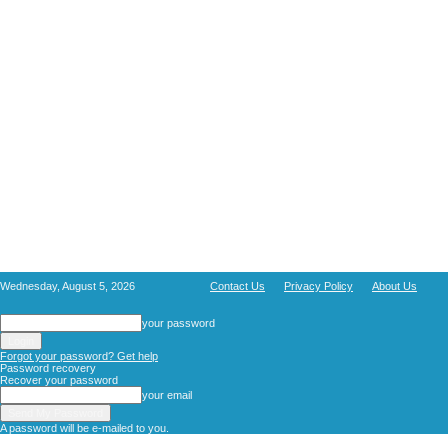
Wednesday, August 5, 2026
Contact Us
Privacy Policy
About Us
your password
Forgot your password? Get help
Password recovery
Recover your password
your email
A password will be e-mailed to you.