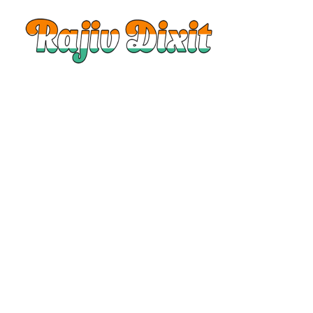
Rajiv
Dixit
|
Rajiv
Dixit
Audio
|
Rajiv
Dixit
Video
|
Rajiv
Dixit
Lecture
|
Rajiv
Dixit
Health