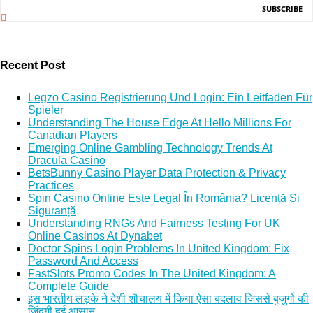
SUBSCRIBE
Recent Post
Legzo Casino Registrierung Und Login: Ein Leitfaden Für
Spieler
Understanding The House Edge At Hello Millions For
Canadian Players
Emerging Online Gambling Technology Trends At
Dracula Casino
BetsBunny Casino Player Data Protection & Privacy
Practices
Spin Casino Online Este Legal În România? Licență Și
Siguranță
Understanding RNGs And Fairness Testing For UK
Online Casinos At Dynabet
Doctor Spins Login Problems In United Kingdom: Fix
Password And Access
FastSlots Promo Codes In The United Kingdom: A
Complete Guide
इस भारतीय लड़के ने देशी शौचालय में किया ऐसा बदलाव जिससे बुजुर्गो की
जिंदगी हुई आसान