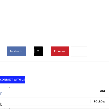
Facebook
X
Pinterest
CONNECT WITH US
1,707,502
Fans
LIKE
2,214
Followers
FOLLOW
5,150,000
Subscribers