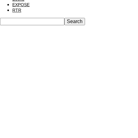
EXPOSE
RTR