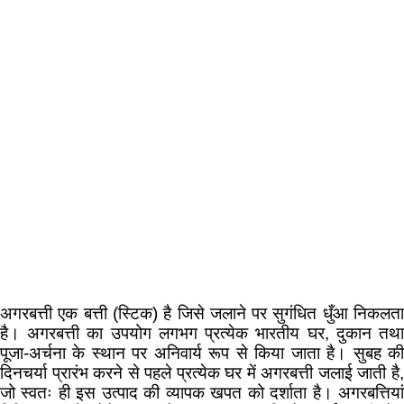
अगरबत्ती एक बत्ती (स्टिक) है जिसे जलाने पर सुगंधित धुँआ निकलता
है। अगरबत्ती का उपयोग लगभग प्रत्येक भारतीय घर, दुकान तथा
पूजा-अर्चना के स्थान पर अनिवार्य रूप से किया जाता है। सुबह की
दिनचर्या प्रारंभ करने से पहले प्रत्येक घर में अगरबत्ती जलाई जाती है,
जो स्वतः ही इस उत्पाद की व्यापक खपत को दर्शाता है। अगरबत्तियां