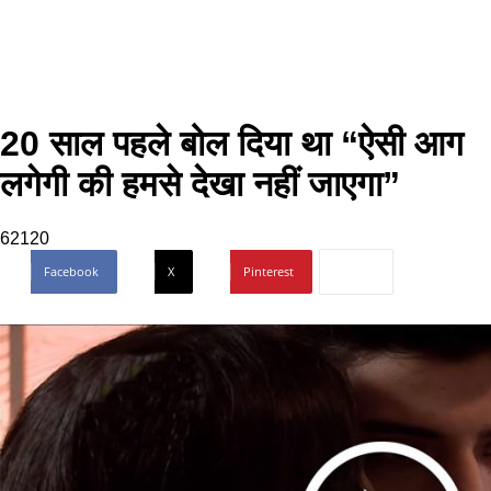
20 साल पहले बोल दिया था “ऐसी आग
लगेगी की हमसे देखा नहीं जाएगा”
62120
Facebook
X
Pinterest