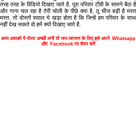
तरह तरह के विडियो दिखाए जाते है. पूरा परिवार टीवी के सामने बैठा है
और गाना चल रहा है तेरी चोली के पीछे क्या है, तू चीज बड़ी है मस्त
मस्त. तो दोस्तों सवाल ये खड़ा होता है कि जिन्हें हम परिवार के साथ
नहीं देख सकते वो हमें क्यों दिखाए जाते है.
अगर आपको ये पोस्ट अच्छी लगी तो जन-जागरण के लिए इसे अपने Whatsapp
और Facebook पर शेयर करें