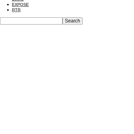
EXPOSE
RTR