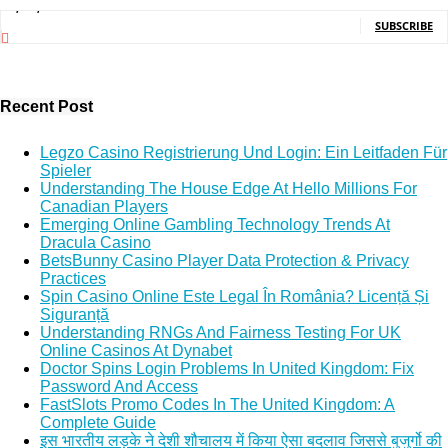
5,150,000
Subscribers
SUBSCRIBE
Recent Post
Legzo Casino Registrierung Und Login: Ein Leitfaden Für
Spieler
Understanding The House Edge At Hello Millions For
Canadian Players
Emerging Online Gambling Technology Trends At
Dracula Casino
BetsBunny Casino Player Data Protection & Privacy
Practices
Spin Casino Online Este Legal În România? Licență Și
Siguranță
Understanding RNGs And Fairness Testing For UK
Online Casinos At Dynabet
Doctor Spins Login Problems In United Kingdom: Fix
Password And Access
FastSlots Promo Codes In The United Kingdom: A
Complete Guide
इस भारतीय लड़के ने देशी शौचालय में किया ऐसा बदलाव जिससे बुजुर्गो की