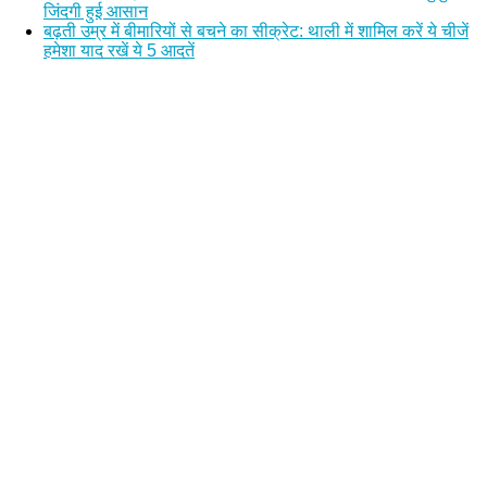
जिंदगी हुई आसान
बढ़ती उम्र में बीमारियों से बचने का सीक्रेट: थाली में शामिल करें ये चीजें
हमेशा याद रखें ये 5 आदतें