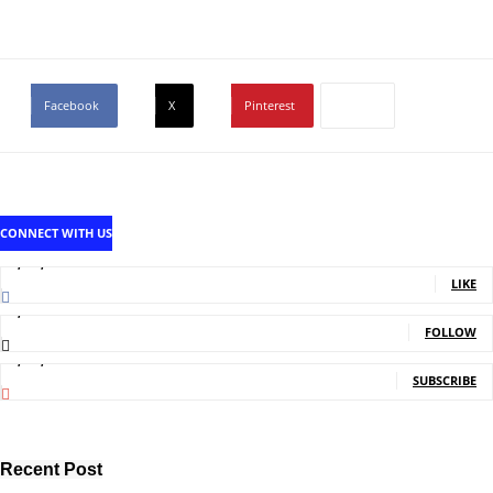
Facebook
X
Pinterest
CONNECT WITH US
1,707,502
Fans
LIKE
2,214
Followers
FOLLOW
5,150,000
Subscribers
SUBSCRIBE
Recent Post