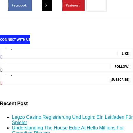
Facebook
X
Pinterest
CONNECT WITH US
1,707,502
Fans
LIKE
2,214
Followers
FOLLOW
5,140,000
Subscribers
SUBSCRIBE
Recent Post
Legzo Casino Registrierung Und Login: Ein Leitfaden Für
Spieler
Understanding The House Edge At Hello Millions For