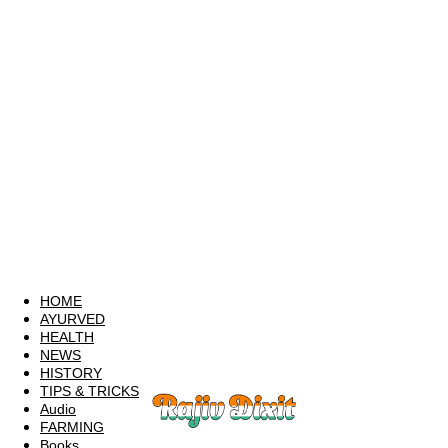
HOME
AYURVED
HEALTH
NEWS
HISTORY
TIPS & TRICKS
Audio
FARMING
Books