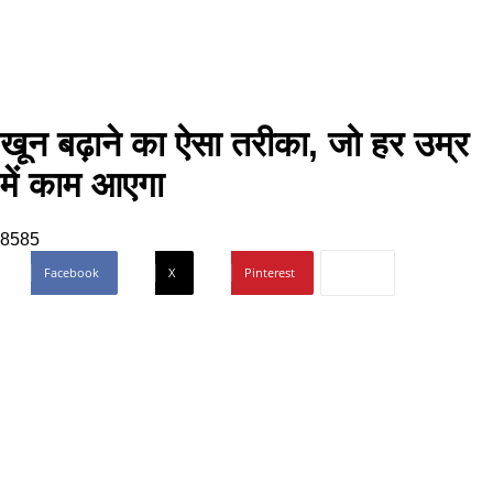
खून बढ़ाने का ऐसा तरीका, जो हर उम्र
में काम आएगा
8585
Facebook
X
Pinterest