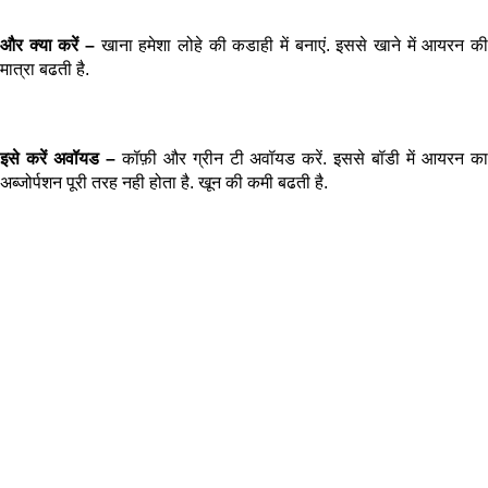
और क्या करें –
खाना हमेशा लोहे की कडाही में बनाएं. इससे खाने में आयरन की
मात्रा बढती है.
इसे करें अवॉयड –
कॉफ़ी और ग्रीन टी अवॉयड करें. इससे बॉडी में आयरन क
अब्जोर्पशन पूरी तरह नही होता है. खून की कमी बढती है.