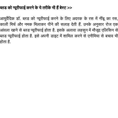
ब्लड को प्यूरीफाई करने के ये तरीके भी हैं बेस्ट >>
आयुर्वेदिक डॉ. ब्लड को प्यूरीफाई करने के लिए अदरक के रस में नींबू का रस
,
काली मिर्च और नमक मिलाकर पीने की सलाह देती हैं. उनके अनुसार रोज एक
आंवला खाने से ब्लड प्यूरीफाई होता है. इसके अलावा लहसुन में मौजूद एलिसिन से
ब्लड प्यूरीफाई होता है. इसे अपनी डाइट में शामिल करने से एनीमिया से बचाव भी
होता है.