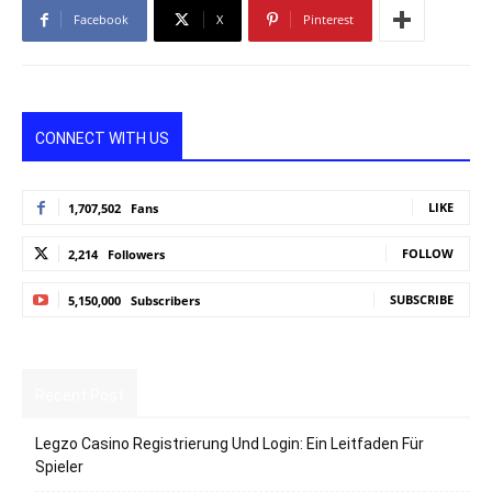
Facebook
X
Pinterest
CONNECT WITH US
LIKE
1,707,502
Fans
FOLLOW
2,214
Followers
SUBSCRIBE
5,150,000
Subscribers
Recent Post
Legzo Casino Registrierung Und Login: Ein Leitfaden Für
Spieler