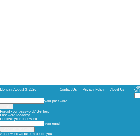
Sig
Monday, August 3, 2026
Contact Us
Privacy Policy
About Us
Wel
your password
Forgot your password? Get help
Password recovery
Recover your password
your email
A password will be e-mailed to you.