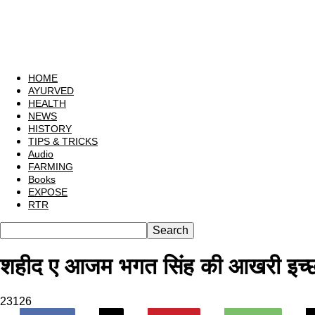
HOME
AYURVED
HEALTH
NEWS
HISTORY
TIPS & TRICKS
Audio
FARMING
Books
EXPOSE
RTR
शहीद ए आजम भगत सिंह की आखरी इच्छ
23126