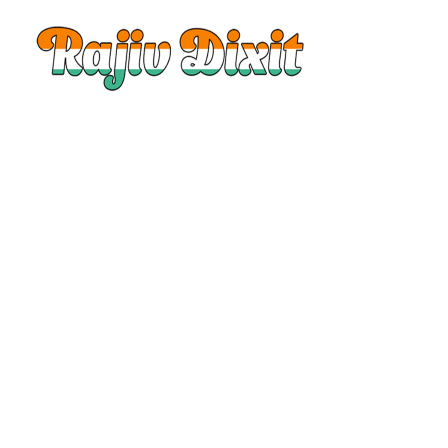
Rajiv
Dixit
|
Rajiv
Dixit
Audio
|
Rajiv
Dixit
Video
|
Rajiv
Dixit
Lecture
|
Rajiv
Dixit
Health