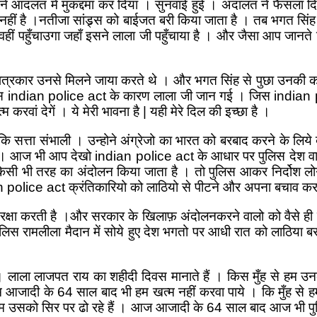
े आदलत में मुकद्दमा कर दिया । सुनवाई हुई । अदालत ने फैसला दिय
ीं है ।नतीजा सांड्र्स को बाईजत बरी किया जाता है । तब भगत सिंह क
हीं पहुँचाउगा जहाँ इसने लाला जी पहुँचाया है । और जैसा आप जानते फ
 से पत्रकार उनसे मिलने जाया करते थे । और भगत सिंह से पुछा उनक
जिस indian police act के कारण लाला जी जान गई । जिस indian poli
ां देगें । ये मेरी भावना है | यही मेरे दिल की इच्छा है ।
कि सत्ता संभाली । उन्होने अंग्रेजो का भारत को बरबाद करने के लिये 
। आज भी आप देखो indian police act के आधार पर पुलिस देश वास
िसी भी तरह का अंदोलन किया जाता है । तो पुलिस आकर निर्दोश लोग
 police act क्रंतिकारियो को लाठियो से पीटने और अपना बचाव करने
ी रक्षा करती है ।और सरकार के खिलाफ़ अंदोलनकरने वालो को वैसे ही
लिस रामलीला मैदान में सोये हुए देश भगतो पर आधी रात को लाठिया
। लाला लाजपत राय का शहीदी दिवस मानाते हैं । किस मुँह से हम उ
दी के 64 साल बाद भी हम खत्म नहीं करवा पाये । कि मुँह से हम 
सको सिर पर ढो रहे हैं । आज आजादी के 64 साल बाद आज भी पुलिस अं