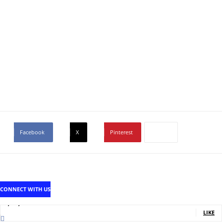
Facebook
X
Pinterest
CONNECT WITH US
1,707,502
Fans
LIKE