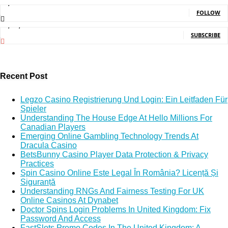
2,214
Followers
FOLLOW
5,150,000
Subscribers
SUBSCRIBE
Recent Post
Legzo Casino Registrierung Und Login: Ein Leitfaden Für
Spieler
Understanding The House Edge At Hello Millions For
Canadian Players
Emerging Online Gambling Technology Trends At
Dracula Casino
BetsBunny Casino Player Data Protection & Privacy
Practices
Spin Casino Online Este Legal În România? Licență Și
Siguranță
Understanding RNGs And Fairness Testing For UK
Online Casinos At Dynabet
Doctor Spins Login Problems In United Kingdom: Fix
Password And Access
FastSlots Promo Codes In The United Kingdom: A