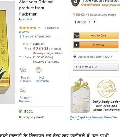
ाले एक्टर्स के विज्ञापन को देख कर खरीदते हैं. इन सभी