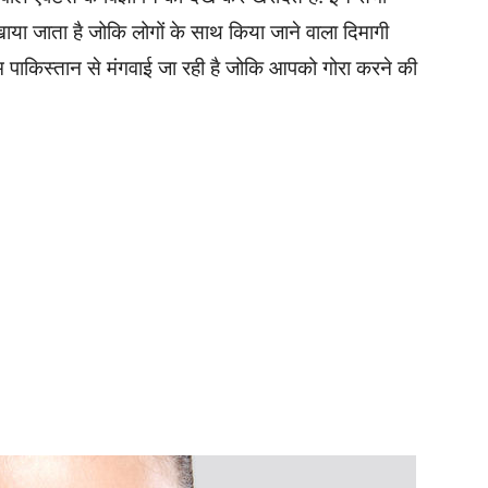
िखाया जाता है जोकि लोगों के साथ किया जाने वाला दिमागी
 पाकिस्तान से मंगवाई जा रही है जोकि आपको गोरा करने की