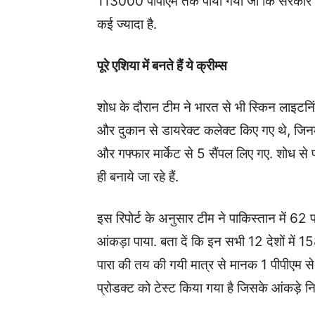
113000 पीपीएम तक पाया गया जो कि सरकार द्व
कई ज्यादा है.
पूरे एशिया में बनते हैं ये क्रीम्स
शोध के दौरान टीम ने भारत से भी स्किन लाइटनिं
और दुकान से डायरेक्ट कलेक्ट किए गए थे, जिनमे
और गफ्फार मार्केट से 5 सैंपल लिए गए. शोध से
ही बनाये जा रहे हैं.
इस रिपोर्ट के अनुसार टीम ने पाकिस्तान में 6
आंकड़ा पाया. बता दें कि इन सभी 12 देशों में 15
पारा की तय की गयी मात्र से मानक 1 पीपीएम से 
प्रोडक्ट को टेस्ट किया गया है जिसके आंकड़े न