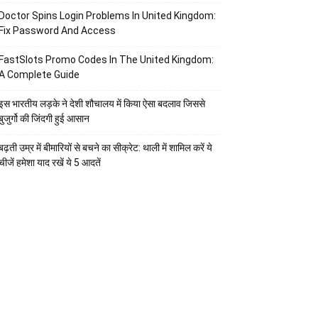
Doctor Spins Login Problems In United Kingdom:
Fix Password And Access
FastSlots Promo Codes In The United Kingdom:
A Complete Guide
इस भारतीय लड़के ने देशी शौचालय में किया ऐसा बदलाव जिससे
बुजुर्गो की जिंदगी हुई आसान
बढ़ती उम्र में बीमारियों से बचने का सीक्रेट: थाली में शामिल करें ये
चीजें हमेशा याद रखें ये 5 आदतें