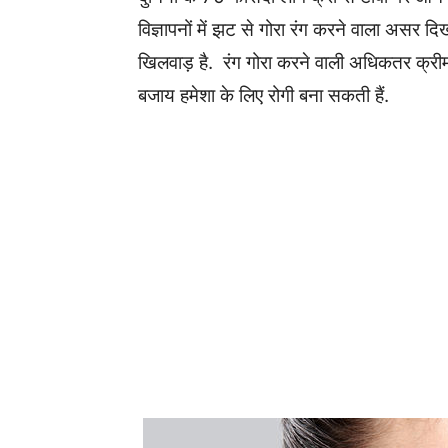
विज्ञापनों में झट से गोरा रंग करने वाला असर द
खिलवाड़ है. रंग गोरा करने वाली अधिकतर क्रीम
बजाय हमेशा के लिए रोगी बना सकती हैं.