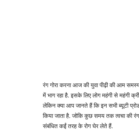
रंग गोरा करना आज की युवा पीढ़ी की आम समस्य
में भाग रहा है. इसके लिए लोग महंगी से महंगी क्र
लेकिन क्या आप जानते हैं कि इन सभी ब्यूटी प्रो
किया जाता है. जोकि कुछ समय तक त्वचा की रंग
संबंधित कईं तरह के रोग घेर लेते हैं.