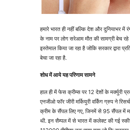
हमारे भारत ही नहीं बल्कि देश और दुनियाभर में र
के नाम पर लोग सरेआम मौत की सामग्री बेच रहे ह
इस्तेमाल किया जा रहा है जोकि सरकार द्वारा प्
बेचा जा रहा है.
शोध में आये यह परिणाम सामने
हाल ही में फेस क्रीम्स पर 12 देशों के मर्क्यु
एनजीओ फॉर जीरी मर्कियुरी वर्किंग ग्रुप ने रिसर
क्रीम के सैंपल लिए गए, जिनमें से 95 सैंपल में
थी. इन सैम्पल में से भारत में कलेक्ट की गई स्की