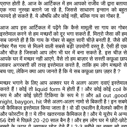
प्राप्त होती है. आज के आर्टिकल में हम आपको राजीव जी द्वारा बताया
एक नया नुस्खा बताने जा रहे है, जिससे साधारण इन्सान को बहुत
फायदे हो सकते है. ये औषधि और कोई नही, बल्कि गाय का गोबर है.
आज आप इस आर्टिकल में पढ़ेंगे कि कैसे मामूली सा गाय का गोबर
इस्तेमाल करने से हम मच्छरों को दूर भगा सकते हैं. मित्रो जैसा की हम
सब जानते ही है कि गाय के गोबर से बहुत सारी चीज़े बनती है. जैसे की
गोबर गैस गाय से मिलने वाली सबसे बड़ी उपयोगी वस्तु है. ऐसी ही एक
और चीज़ है जिसको आप लोग भी घर में बना सकते है. इस चीज़ से
आपके घर में मच्छर नही आएगे. वैसे तो हम बाज़ार से सस्ती कछुआ छाप
लाकर अगरबत्ती की तरह इस्तेमाल करते है, ताकि हम लोग मच्छरो से
बच पाए, लेकिन क्या आप जानते है कि ये सब कछुआ छाप ज़हर है ?
मच्छर भगाने के लिए आप अक्सर घर मे अलग अलग दवाएं इस्तेमाल
करते हैं ! कोई तो liquid form मे होती हैं ! और कोई कोई coil के
रूप मे और कोई छोटी टिकिया के रूप मे !! और all out ,good
night, baygon, hit जैसे अलग-अलग नामो से बिकती है ! इन सबमे
जो कैमिकल इस्तेमाल किया जाता है ! वो डी एथलीन है,मेलफो क्वीन है
और फोस्टीन है !! ये तीन खतरनाक कैमिकल है ! और ये यूरोप मे अन्य
56 देशो मे पिछले 20 -20 साल बैन है ! और हम लोग घर मे छोटे-छोटे
बच्चो के ऊपर ये लगाकर छोड़ देते हैं ! 2-3 महीने का बच्चा सो रहा