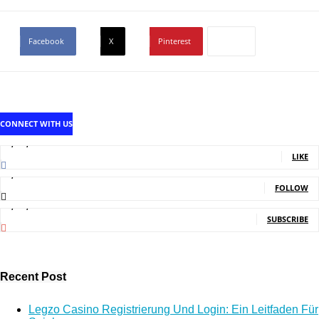
Facebook
X
Pinterest
CONNECT WITH US
1,707,502
Fans
LIKE
2,214
Followers
FOLLOW
5,140,000
Subscribers
SUBSCRIBE
Recent Post
Legzo Casino Registrierung Und Login: Ein Leitfaden Für