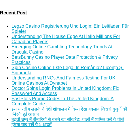
Recent Post
Legzo Casino Registrierung Und Login: Ein Leitfaden Für
Spieler
Understanding The House Edge At Hello Millions For
Canadian Players
Emerging Online Gambling Technology Trends At
Dracula Casino
BetsBunny Casino Player Data Protection & Privacy
Practices
Spin Casino Online Este Legal În România? Licență Și
Siguranță
Understanding RNGs And Fairness Testing For UK
Online Casinos At Dynabet
Doctor Spins Login Problems In United Kingdom: Fix
Password And Access
FastSlots Promo Codes In The United Kingdom: A
Complete Guide
इस भारतीय लड़के ने देशी शौचालय में किया ऐसा बदलाव जिससे बुजुर्गो की
जिंदगी हुई आसान
बढ़ती उम्र में बीमारियों से बचने का सीक्रेट: थाली में शामिल करें ये चीजें
हमेशा याद रखें ये 5 आदतें