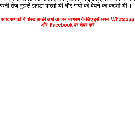
पत्नी रोज मुझसे झगड़ा करती थी और गायो को बेचने का कहती थी ।
अगर आपको ये पोस्ट अच्छी लगी तो जन-जागरण के लिए इसे अपने Whatsapp
और Facebook पर शेयर करें