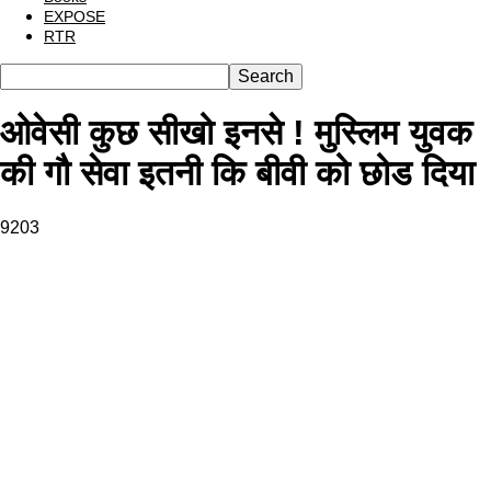
EXPOSE
RTR
ओवेसी कुछ सीखो इनसे ! मुस्लिम युवक
की गौ सेवा इतनी कि बीवी को छोड दिया
9203