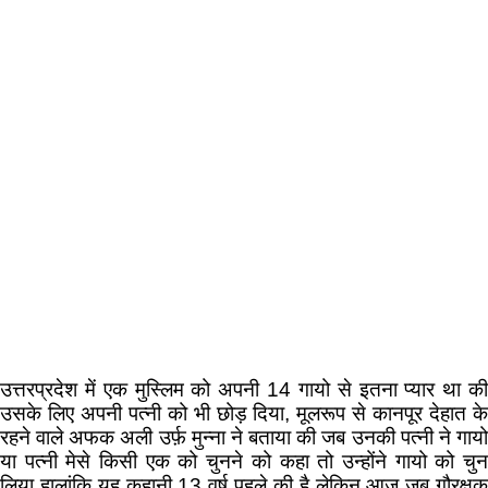
उत्तरप्रदेश में एक मुस्लिम को अपनी 14 गायो से इतना प्यार था की
उसके लिए अपनी पत्नी को भी छोड़ दिया, मूलरूप से कानपूर देहात के
रहने वाले अफक अली उर्फ़ मुन्ना ने बताया की जब उनकी पत्नी ने गायो
या पत्नी मेसे किसी एक को चुनने को कहा तो उन्होंने गायो को चुन
लिया हालांकि यह कहानी 13 वर्ष पहले की है लेकिन आज जब गौरक्षक