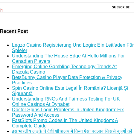
5,140,000
Subscribers
SUBSCRIBE
Recent Post
Legzo Casino Registrierung Und Login: Ein Leitfaden Für
Spieler
Understanding The House Edge At Hello Millions For
Canadian Players
Emerging Online Gambling Technology Trends At
Dracula Casino
BetsBunny Casino Player Data Protection & Privacy
Practices
Spin Casino Online Este Legal În România? Licență Și
Siguranță
Understanding RNGs And Fairness Testing For UK
Online Casinos At Dynabet
Doctor Spins Login Problems In United Kingdom: Fix
Password And Access
FastSlots Promo Codes In The United Kingdom: A
Complete Guide
इस भारतीय लड़के ने देशी शौचालय में किया ऐसा बदलाव जिससे बुजुर्गो की