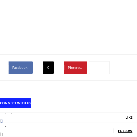
Facebook
X
Pinterest
CONNECT WITH US
1,707,502
Fans
LIKE
2,214
Followers
FOLLOW