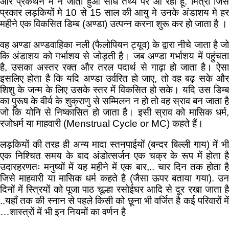
और प्रकथन में न जाता हुआ सीधे तथ्य पर आ रहा हूँ. मित्रो जिस
प्रकार लड़कियों मे 10 से 15 साल की आयु मे उनके अंडाशय मे हर
महीने एक विकसित डिम्ब (अण्डा) उत्पन्न करना शुरू कर हो जाता है ।
वह अण्डा अण्डवाहिका नली (फैलोपियन ट्यूव) के द्वारा नीचे जाता है जो
कि अंडाशय को गर्भाशय से जोड़ती है। जब अण्डा गर्भाशय में पहुंचता
है, उसका अस्तर रक्त और तरल पदार्थ से गाढ़ा हो जाता है। ऐसा
इसलिए होता है कि यदि अण्डा उर्वरित हो जाए, तो वह बढ़ सके और
शिशु के जन्म के लिए उसके स्तर में विकसित हो सके। यदि उस डिम्ब
का पुरूष के वीर्य के शुक्राणु से सम्मिलन न हो तो वह स्राव बन जाता है
जो कि योनि से निष्कासित हो जाता है। इसी स्राव को मासिक धर्म,
रजोधर्म या माहवारी (Menstrual Cycle or MC) कहते हैं।
लड़कियों की तरह ही अन्य मादा स्तनपाईयों (बन्दर बिल्ली गाय) में भी
एक निश्चित समय के बाद अंडोत्सर्जन एक चक्र के रूप में होता है
उदारहरणतः मनुष्यों में यह महीने में एक बार,.. चार दिन तक होता है
जिसे माहवारी या मासिक धर्म कहते है (जैसा ऊपर बताया गया). उन
दिनों में स्त्रियों को पूजा पाठ चूल्हा रसोईघर आदि से दूर रखा जाता है
..यहाँ तक की स्नान से पहले किसी को छूना भी वर्जित है कई परिवारों में
…शास्त्रों में भी इन नियमों का वर्णन है