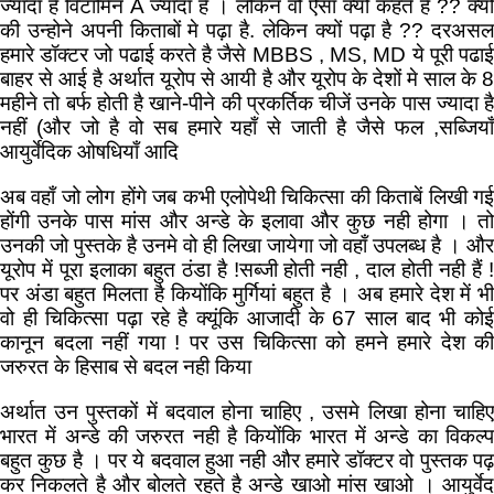
ज्यादा है विटामिन A ज्यादा है । लेकिन वो ऐसा क्यों कहते है ?? क्यों
की उन्होने अपनी किताबों मे पढ़ा है. लेकिन क्यों पढ़ा है ?? दरअसल
हमारे डॉक्टर जो पढाई करते है जैसे MBBS , MS, MD ये पूरी पढाई
बाहर से आई है अर्थात यूरोप से आयी है और यूरोप के देशों मे साल के 8
महीने तो बर्फ होती है खाने-पीने की प्रकर्तिक चीजें उनके पास ज्यादा है
नहीं (और जो है वो सब हमारे यहाँ से जाती है जैसे फल ,सब्जियाँ
आयुर्वेदिक ओषधियाँ आदि
अब वहाँ जो लोग होंगे जब कभी एलोपेथी चिकित्सा की किताबें लिखी गई
होंगी उनके पास मांस और अन्डे के इलावा और कुछ नही होगा । तो
उनकी जो पुस्तके है उनमे वो ही लिखा जायेगा जो वहाँ उपलब्ध है । और
यूरोप में पूरा इलाका बहुत ठंडा है !सब्जी होती नही , दाल होती नही हैं !
पर अंडा बहुत मिलता है कियोंकि मुर्गियां बहुत है । अब हमारे देश में भी
वो ही चिकित्सा पढ़ा रहे है क्यूंकि आजादी के 67 साल बाद भी कोई
कानून बदला नहीं गया ! पर उस चिकित्सा को हमने हमारे देश की
जरुरत के हिसाब से बदल नही किया
अर्थात उन पुस्तकों में बदवाल होना चाहिए , उसमे लिखा होना चाहिए
भारत में अन्डे की जरुरत नही है कियोंकि भारत में अन्डे का विकल्प
बहुत कुछ है । पर ये बदवाल हुआ नही और हमारे डॉक्टर वो पुस्तक पढ़
कर निकलते है और बोलते रहते है अन्डे खाओ मांस खाओ । आयुर्वेद