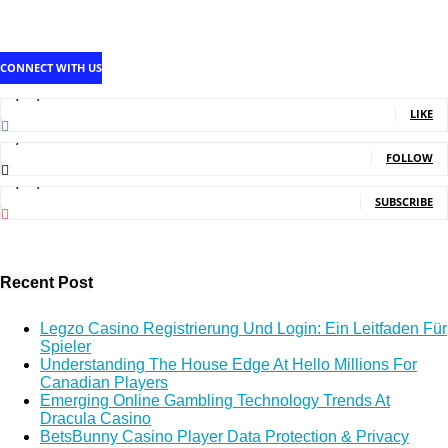
CONNECT WITH US
1,707,502
Fans
LIKE
2,214
Followers
FOLLOW
5,140,000
Subscribers
SUBSCRIBE
Recent Post
Legzo Casino Registrierung Und Login: Ein Leitfaden Für
Spieler
Understanding The House Edge At Hello Millions For
Canadian Players
Emerging Online Gambling Technology Trends At
Dracula Casino
BetsBunny Casino Player Data Protection & Privacy