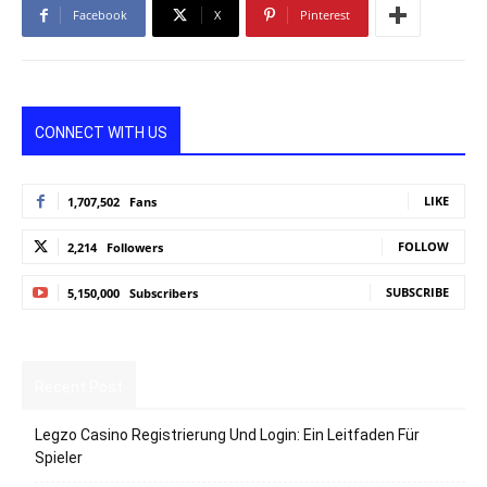
Facebook
X
Pinterest
CONNECT WITH US
LIKE
1,707,502
Fans
FOLLOW
2,214
Followers
SUBSCRIBE
5,150,000
Subscribers
Recent Post
Legzo Casino Registrierung Und Login: Ein Leitfaden Für
Spieler