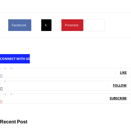
Facebook
X
Pinterest
CONNECT WITH US
1,707,502
Fans
LIKE
2,214
Followers
FOLLOW
5,150,000
Subscribers
SUBSCRIBE
Recent Post