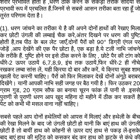
शरीर प्रभावित होता है ,धरण ठीक करने के सैकड़ों तरीके सदियों से
प्रभावी रूप में प्रचलित हैं.जिनमें से सबसे आसन तरीका बता रहा हूँ जो
तुरंत परिणाम देता है।
(1). धरण जांचने का तरीका ये है की अपने दोनों हाथों की रेखाए मिला
कर छोटी उंगली की लम्बाई चैक करे,अंतर दिखने पर धरण की पुष्टि
होती है,तब पीठ के बल लेट जाएँ,दोनों पैरों को 90° डिग्री एंगल पर
जोड़ें ,आप देखेंगे की एक पैर छोटा है, एक बड़ा है.ये टली नाभि जांचने
के तरीकें हैं. पुष्टि होने पर इसे ठीक करने के लिए , छोटे पैर की टांग को
धीरे-2 ऊपर उठायें 6,7,8,9, इंच तक उठायें,फिर धीरे-2 ही नीचे
रखकर लम्बा सांस लें, यही क्रिया दो बार और करें, ये क्रिया सुबह शाम
ख़ाली पेट करनी चाहिए। पैरों को फिर मिलाकर देखें दोनों अंगूठे बराबर
दिखेंगे। यानी आपकी नाभि सही जगह पर बैठ गयी है। फिर उठकर 20
ग्राम गुड, 20 ग्राम सौफ का बनाया चूरन फांक लें पानी से .इससे
पुराणी से पुराणी धरण आप खुद महिना दो महीने में ठीक कर सकतें है
पेट को कभी भी मसल वाना नहीं चाहिए।
सबसे पहले आप दोनों हथेलियों को आपस में मिलाएं और हथेली के बीच
की रेखा मिलने के बाद जो उंगली छोटी हो यानी कि बाएं हाथ की उंगली
छोटी है तो बायीं हाथ को कोहनी से ऊपर दाएं हाथ से पकड़ लें-इसके
बाद बाएं हाथ की मुट्ठि को कसकर बंद कर हाथ को झटके से कंधे की