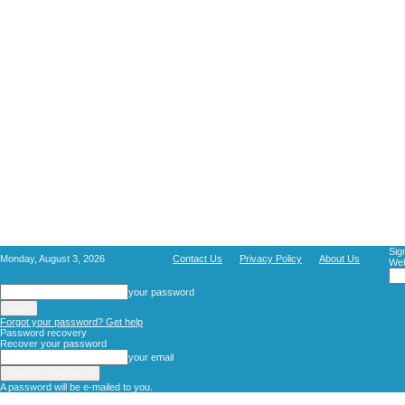
Sig
Monday, August 3, 2026
Contact Us
Privacy Policy
About Us
Wel
your password
Forgot your password? Get help
Password recovery
Recover your password
your email
A password will be e-mailed to you.