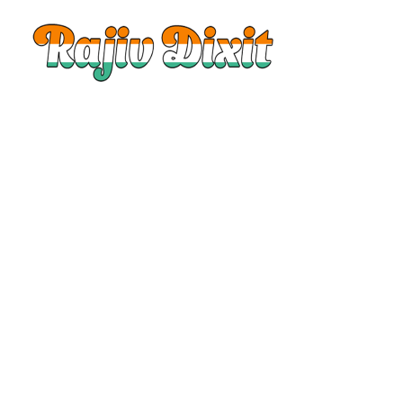
Rajiv
Dixit
|
Rajiv
Dixit
Audio
|
Rajiv
Dixit
Video
|
Rajiv
Dixit
Lecture
|
Rajiv
Dixit
Health