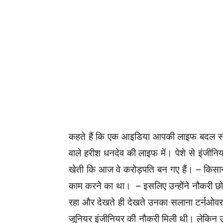
कहते हैं कि एक आइडिया आपकी लाइफ बदल सकता
वाले हरीश धनदेव की लाइफ में। पेशे से इंज
खेती कि आज वे करोड़पति बन गए हैं। – किसानो
काम करने का था। – इसलिए उन्होंने नौकरी छ
रहा और देखते ही देखते उनका सलाना टर्नओवर करोड
जूनियर इंजीनियर की नौकरी मिली थी। लेकिन 