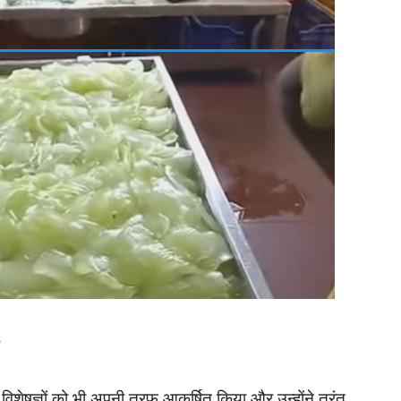
 विशेषज्ञों को भी अपनी तरफ आकर्षित किया और उन्होंने तुरंत