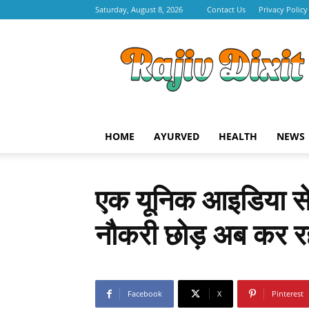
Saturday, August 8, 2026
Contact Us
Privacy Policy
Rajiv
Dixit
|
Rajiv
Dixit
Audio
|
HOME
AYURVED
HEALTH
NEWS
Rajiv
Dixit
Video
|
एक यूनिक आइडिया से
Rajiv
Dixit
नौकरी छोड़ अब कर रहे 
Lecture
|
Rajiv
Dixit
Health
Facebook
X
Pinterest