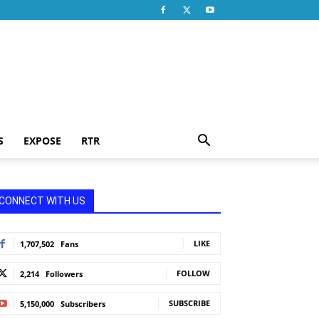
S
EXPOSE
RTR
CONNECT WITH US
LIKE
1,707,502
Fans
FOLLOW
2,214
Followers
SUBSCRIBE
5,150,000
Subscribers