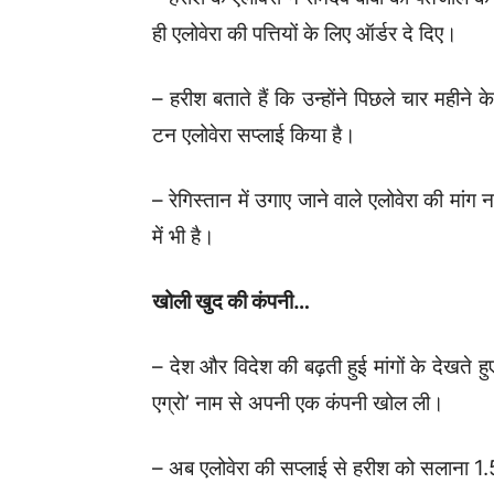
ही एलोवेरा की पत्तियों के लिए ऑर्डर दे दिए।
– हरीश बताते हैं कि उन्होंने पिछले चार महीने
टन एलोवेरा सप्लाई किया है।
– रेगिस्तान में उगाए जाने वाले एलोवेरा की मांग 
में भी है।
खोली खुद की कंपनी…
– देश और विदेश की बढ़ती हुई मांगों के देखते ह
एग्रो’ नाम से अपनी एक कंपनी खोल ली।
– अब एलोवेरा की सप्लाई से हरीश को सलाना 1.5