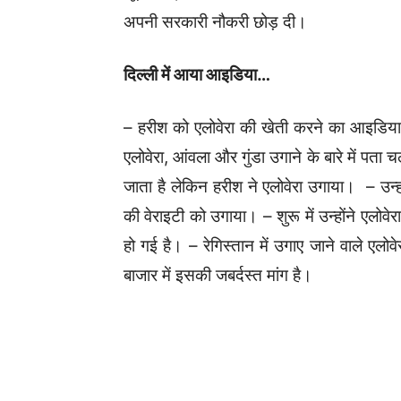
अपनी सरकारी नौकरी छोड़ दी।
दिल्ली में आया आइडिया…
– हरीश को एलोवेरा की खेती करने का आइडिया दिल
एलोवेरा, आंवला और गुंडा उगाने के बारे में पता च
जाता है लेकिन हरीश ने एलोवेरा उगाया। – उन्ह
की वेराइटी को उगाया। – शुरू में उन्होंने एल
हो गई है। – रेगिस्तान में उगाए जाने वाले एलोवे
बाजार में इसकी जबर्दस्त मांग है।