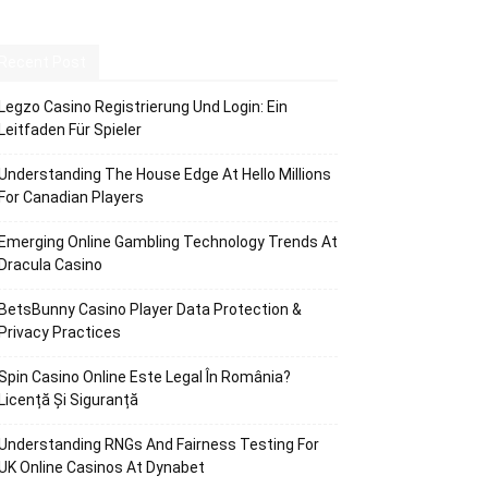
Recent Post
Legzo Casino Registrierung Und Login: Ein
Leitfaden Für Spieler
Understanding The House Edge At Hello Millions
For Canadian Players
Emerging Online Gambling Technology Trends At
Dracula Casino
BetsBunny Casino Player Data Protection &
Privacy Practices
Spin Casino Online Este Legal În România?
Licență Și Siguranță
Understanding RNGs And Fairness Testing For
UK Online Casinos At Dynabet