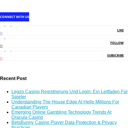
CONNECT WITH US
1,707,502
Fans
LIKE
2,214
Followers
FOLLOW
5,150,000
Subscribers
SUBSCRIBE
Recent Post
Legzo Casino Registrierung Und Login: Ein Leitfaden Für
Spieler
Understanding The House Edge At Hello Millions For
Canadian Players
Emerging Online Gambling Technology Trends At
Dracula Casino
BetsBunny Casino Player Data Protection & Privacy
Practices