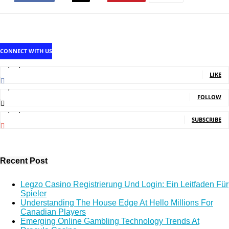
CONNECT WITH US
1,707,502
Fans
LIKE
2,214
Followers
FOLLOW
5,140,000
Subscribers
SUBSCRIBE
Recent Post
Legzo Casino Registrierung Und Login: Ein Leitfaden Für
Spieler
Understanding The House Edge At Hello Millions For
Canadian Players
Emerging Online Gambling Technology Trends At