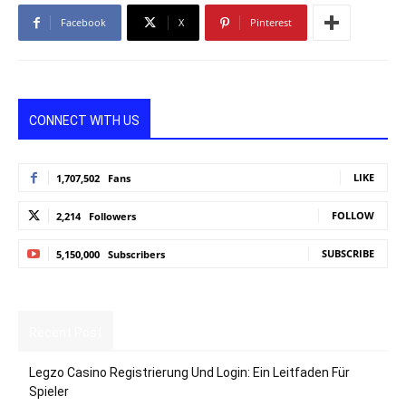
Facebook
X
Pinterest
CONNECT WITH US
LIKE
1,707,502
Fans
FOLLOW
2,214
Followers
SUBSCRIBE
5,150,000
Subscribers
Recent Post
Legzo Casino Registrierung Und Login: Ein Leitfaden Für
Spieler