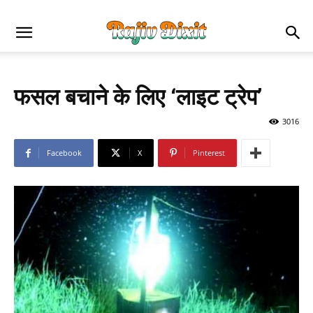
फसल बचाने के लिए ‘लाइट ट्रेप’
3016
Facebook
X
Pinterest