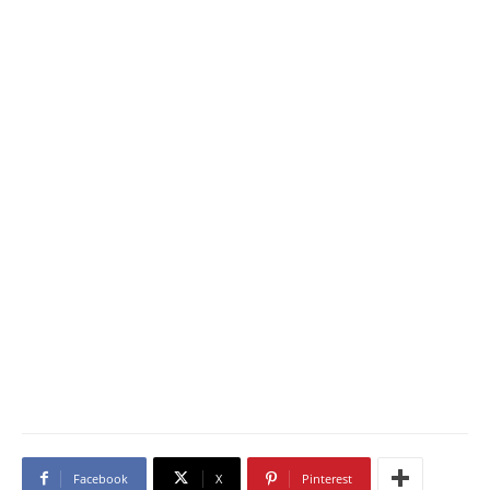
Facebook
X
Pinterest