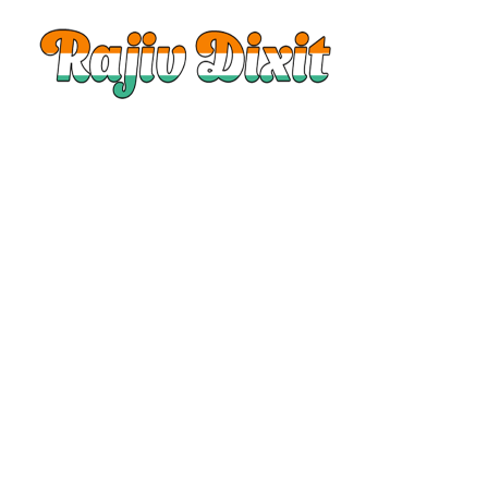
Rajiv
Dixit
|
Rajiv
Dixit
Audio
|
Rajiv
Dixit
Video
|
Rajiv
Dixit
Lecture
|
Rajiv
Dixit
Health