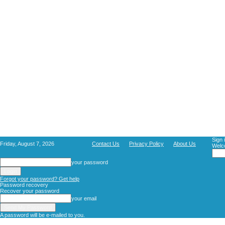
Sign 
Friday, August 7, 2026
Contact Us
Privacy Policy
About Us
Welco
your password
Forgot your password? Get help
Password recovery
Recover your password
your email
A password will be e-mailed to you.