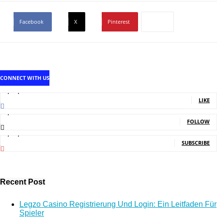
Facebook
X
Pinterest
CONNECT WITH US
1,707,502
Fans
LIKE
2,214
Followers
FOLLOW
5,140,000
Subscribers
SUBSCRIBE
Recent Post
Legzo Casino Registrierung Und Login: Ein Leitfaden Für
Spieler