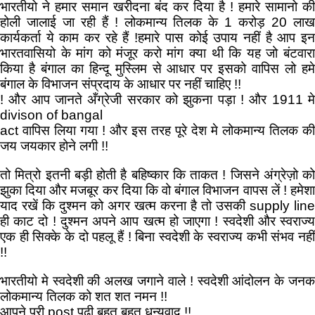
भारतीयो ने हमार समान खरीदना बंद कर दिया है ! हमारे सामानो की
होली जालाई जा रही हैं ! लोकमान्य तिलक के 1 करोड़ 20 लाख
कार्यकर्ता ये काम कर रहे हैं !हमारे पास कोई उपाय नहीं है आप इन
भारतवासियो के मांग को मंजूर करो मांग क्या थी कि यह जो बंटवारा
किया है बंगाल का हिन्दू मुस्लिम से आधार पर इसको वापिस लो हमे
बंगाल के विभाजन संप्रदाय के आधार पर नहीं चाहिए !!
! और आप जानते अँग्रेजी सरकार को झुकना पड़ा ! और 1911 मे
divison of bangal
act वापिस लिया गया ! और इस तरह पूरे देश मे लोकमान्य तिलक की
जय जयकार होने लगी !!
तो मित्रो इतनी बड़ी होती है बहिष्कार कि ताकत ! जिसने अंग्रेज़ो को
झुका दिया और मजबूर कर दिया कि वो बंगाल विभाजन वापस लें ! हमेशा
याद रखें कि दुश्मन को अगर खत्म करना है तो उसकी supply line
ही काट दो ! दुश्मन अपने आप खत्म हो जाएगा ! स्वदेशी और स्वराज्य
एक ही सिक्के के दो पहलू हैं ! बिना स्वदेशी के स्वराज्य कभी संभव नहीं
!!
भारतीयो मे स्वदेशी की अलख जगाने वाले ! स्वदेशी आंदोलन के जनक
लोकमान्य तिलक को शत शत नमन !!
आपने पूरी post पढ़ी बहुत बहुत धन्यवाद !!