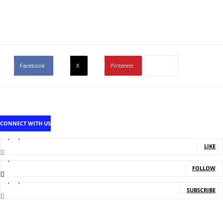
Facebook
X
Pinterest
CONNECT WITH US
1,707,502
Fans
LIKE
2,214
Followers
FOLLOW
5,150,000
Subscribers
SUBSCRIBE