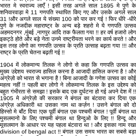
भारत मे स्वराज्य लाएँ ! इसी तरह अगले साल 1895 मे पुणे के
शनिवारवाड़ा मे 11 गणपति स्थापित किए गए और उसके अगले साल
31 !और अगले साल ये संख्या 100 को पार कर गई ! फिर धीरे -धीरे
पुणे के नजदीक महाराष्ट्र के अन्य बड़े शहरो मे ये गणपति उत्सव
अहमदनगर ,मुंबई ,नागपुर आदि तक फैलता गया !! हर वर्ष हजारो लोग
इकट्ठे होते और बड़े नेता उनमे राष्ट्रीयता भरने का कार्य करते ! और
इस तरह लोगो का गणपति उत्सव के प्रति उत्साह बढ़ता गया !!! और
राष्ट्र के प्रति चेतना बढ़ती गई !!
1904 में लोकमान्य तिलक ने लोगो से कहा कि गणपति उत्सव का
मुख्य उद्देशय स्वराज्य हासिल करना है आजादी हासिल करना है ! और
अंग्रेज़ो को भारत से भगाना है ! बिना आजादी के गणेश उत्सव का कोई
महत्व नहीं !! पहली बार लोगो ने लोकमान्य तिलक के इस उद्देश्य को
बहुत गंभीरता से समझा ! इसके बाद एक दुर्घटना हो गई अपने देश में !!
1905 मे अंग्रेज़ो की सरकार ने बंगाल का बंटवारा कर दिया एक
अंग्रेज़ अधिकारी था उसका नाम था कर्ज़न ! उसने बंगाल को दो
हिस्सो मे बाँट दिया !एक पूर्वी बंगाल एक पश्चमी बंगाल ! पूर्वी बंगाल था
मुसलमानो के लिए पश्चमी बंगाल था हिन्दुओ के लिए !! हिन्दू और
मूसलमान के आधार पर यह पहला बंटवारा था ! और इसका नाम रखा
division of bengal act !! बंगाल उस समय भारत का सबसे बड़ा