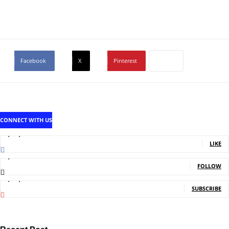
Facebook
X
Pinterest
CONNECT WITH US
1,707,502
Fans
LIKE
2,214
Followers
FOLLOW
5,150,000
Subscribers
SUBSCRIBE