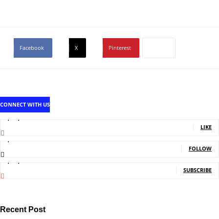
Facebook
X
Pinterest
CONNECT WITH US
1,707,502
Fans
LIKE
2,214
Followers
FOLLOW
5,140,000
Subscribers
SUBSCRIBE
Recent Post