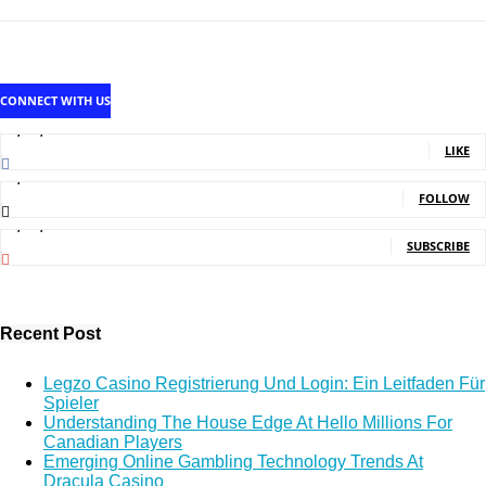
CONNECT WITH US
1,707,502
Fans
LIKE
2,214
Followers
FOLLOW
5,140,000
Subscribers
SUBSCRIBE
Recent Post
Legzo Casino Registrierung Und Login: Ein Leitfaden Für
Spieler
Understanding The House Edge At Hello Millions For
Canadian Players
Emerging Online Gambling Technology Trends At
Dracula Casino