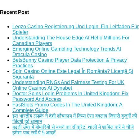
Recent Post
Legzo Casino Registrierung Und Login: Ein Leitfaden Für
Spieler
Understanding The House Edge At Hello Millions For
Canadian Players
Emerging Online Gambling Technology Trends At
Dracula Casino
BetsBunny Casino Player Data Protection & Privacy
Practices
Spin Casino Online Este Legal În România? Licență Și
Siguranță
Understanding RNGs And Fairness Testing For UK
Online Casinos At Dynabet
Doctor Spins Login Problems In United Kingdom: Fix
Password And Access
FastSlots Promo Codes In The United Kingdom: A
Complete Guide
इस भारतीय लड़के ने देशी शौचालय में किया ऐसा बदलाव जिससे बुजुर्गो की
जिंदगी हुई आसान
बढ़ती उम्र में बीमारियों से बचने का सीक्रेट: थाली में शामिल करें ये चीजें
हमेशा याद रखें ये 5 आदतें