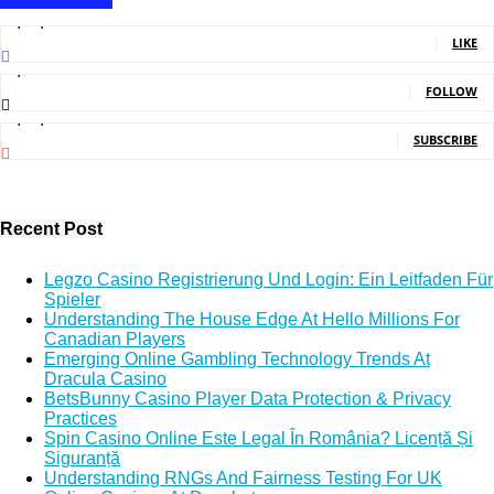
1,707,502
Fans
LIKE
2,214
Followers
FOLLOW
5,150,000
Subscribers
SUBSCRIBE
Recent Post
Legzo Casino Registrierung Und Login: Ein Leitfaden Für
Spieler
Understanding The House Edge At Hello Millions For
Canadian Players
Emerging Online Gambling Technology Trends At
Dracula Casino
BetsBunny Casino Player Data Protection & Privacy
Practices
Spin Casino Online Este Legal În România? Licență Și
Siguranță
Understanding RNGs And Fairness Testing For UK