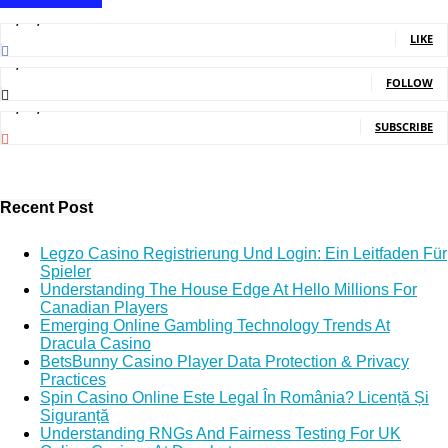
1,707,502
Fans
LIKE
2,214
Followers
FOLLOW
5,140,000
Subscribers
SUBSCRIBE
Recent Post
Legzo Casino Registrierung Und Login: Ein Leitfaden Für
Spieler
Understanding The House Edge At Hello Millions For
Canadian Players
Emerging Online Gambling Technology Trends At
Dracula Casino
BetsBunny Casino Player Data Protection & Privacy
Practices
Spin Casino Online Este Legal În România? Licență Și
Siguranță
Understanding RNGs And Fairness Testing For UK